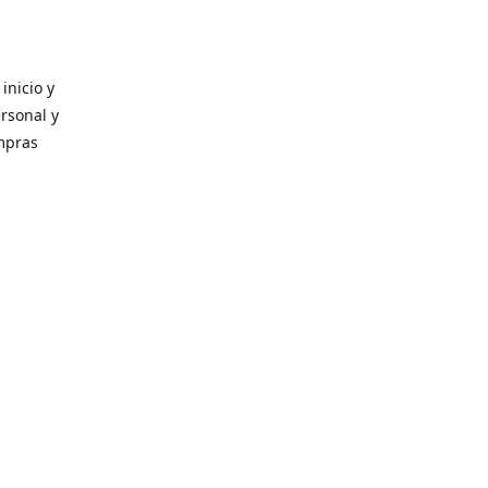
inicio y
ersonal y
ompras