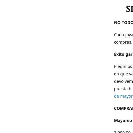
S
NO TODO
Cada joya
compras.
Éxito ga
Elegimos 
en que va
devolvemo
puesta ha
de mayor
COMPRAR
Mayoreo
2,000.00 