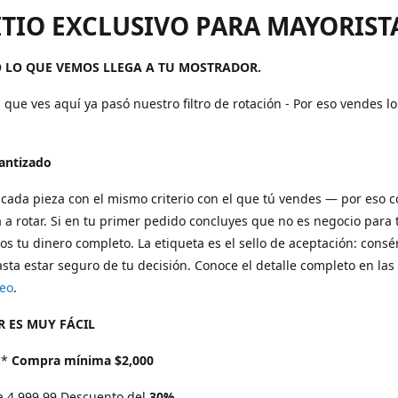
ITIO EXCLUSIVO PARA MAYORIST
 LO QUE VEMOS LLEGA A TU MOSTRADOR.
 que ves aquí ya pasó nuestro filtro de rotación - Por eso vendes l
rantizado
cada pieza con el mismo criterio con el que tú vendes — por eso 
 a rotar. Si en tu primer pedido concluyes que no es negocio para t
s tu dinero completo. La etiqueta es el sello de aceptación: consé
sta estar seguro de tu decisión. Conoce el detalle completo en las
eo
.
 ES MUY FÁCIL
*
Compra mínima $2,000
a 4,999.99 Descuento del
30%