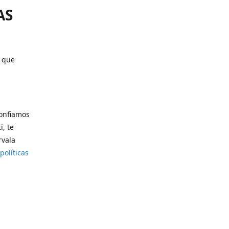
AS
o que
confiamos
i, te
rvala
políticas