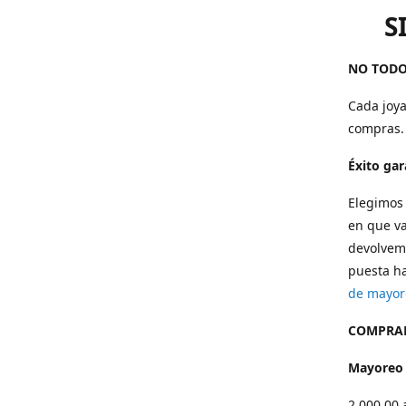
S
NO TODO
Cada joya
compras.
Éxito ga
Elegimos 
en que va
devolvemo
puesta ha
de mayor
COMPRAR
Mayoreo
2,000.00 