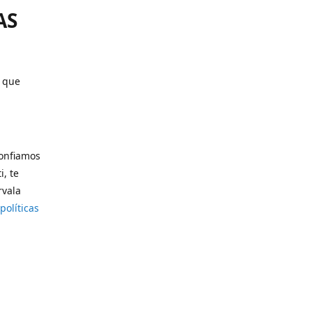
AS
o que
confiamos
i, te
rvala
políticas