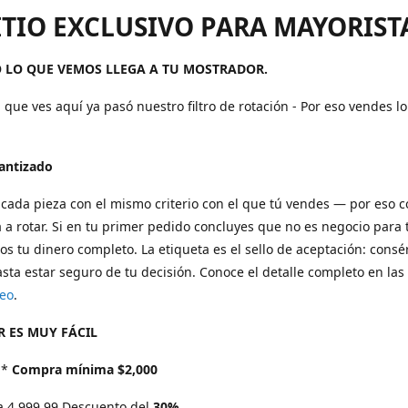
ITIO EXCLUSIVO PARA MAYORIST
 LO QUE VEMOS LLEGA A TU MOSTRADOR.
 que ves aquí ya pasó nuestro filtro de rotación - Por eso vendes l
rantizado
cada pieza con el mismo criterio con el que tú vendes — por eso 
 a rotar. Si en tu primer pedido concluyes que no es negocio para t
s tu dinero completo. La etiqueta es el sello de aceptación: consé
sta estar seguro de tu decisión. Conoce el detalle completo en las
eo
.
 ES MUY FÁCIL
*
Compra mínima $2,000
a 4,999.99 Descuento del
30%