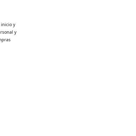
inicio y
ersonal y
ompras