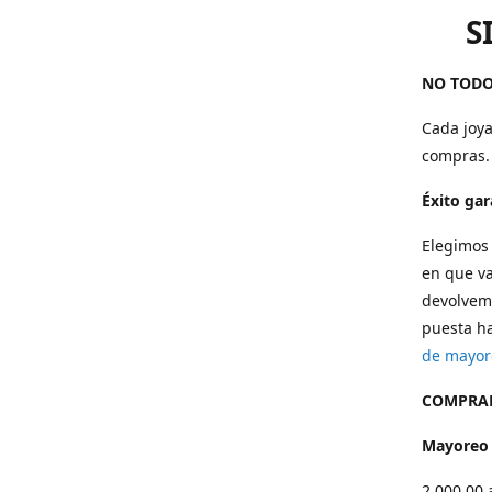
S
NO TODO
Cada joya
compras.
Éxito ga
Elegimos 
en que va
devolvemo
puesta ha
de mayor
COMPRAR
Mayoreo
2,000.00 