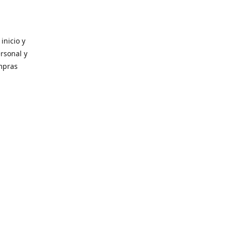
inicio y
ersonal y
ompras