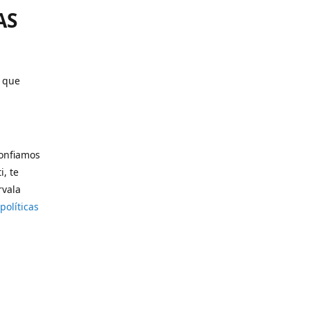
AS
o que
confiamos
i, te
rvala
políticas