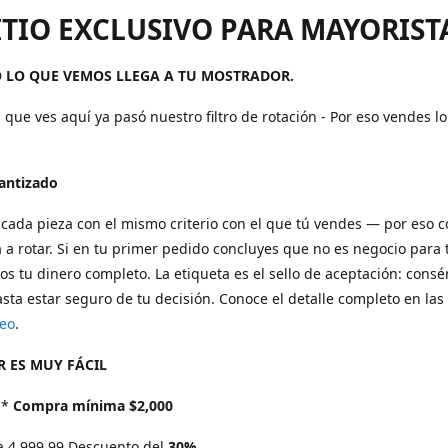
ITIO EXCLUSIVO PARA MAYORIST
 LO QUE VEMOS LLEGA A TU MOSTRADOR.
 que ves aquí ya pasó nuestro filtro de rotación - Por eso vendes l
rantizado
cada pieza con el mismo criterio con el que tú vendes — por eso 
 a rotar. Si en tu primer pedido concluyes que no es negocio para t
s tu dinero completo. La etiqueta es el sello de aceptación: consé
sta estar seguro de tu decisión. Conoce el detalle completo en las
eo
.
 ES MUY FÁCIL
*
Compra mínima $2,000
a 4,999.99 Descuento del
30%