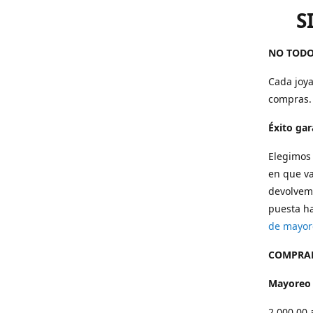
S
NO TODO
Cada joya
compras.
Éxito ga
Elegimos 
en que va
devolvemo
puesta ha
de mayor
COMPRAR
Mayoreo
2,000.00 