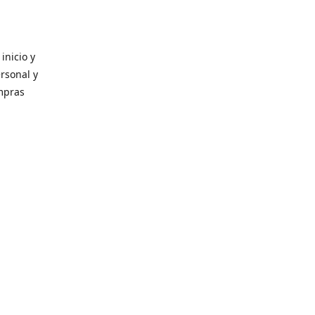
inicio y
ersonal y
ompras