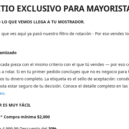
ITIO EXCLUSIVO PARA MAYORIST
 LO QUE VEMOS LLEGA A TU MOSTRADOR.
 que ves aquí ya pasó nuestro filtro de rotación - Por eso vendes l
rantizado
cada pieza con el mismo criterio con el que tú vendes — por eso 
 a rotar. Si en tu primer pedido concluyes que no es negocio para t
s tu dinero completo. La etiqueta es el sello de aceptación: consé
sta estar seguro de tu decisión. Conoce el detalle completo en las
eo
.
 ES MUY FÁCIL
*
Compra mínima $2,000
a 4,999.99 Descuento del
30%