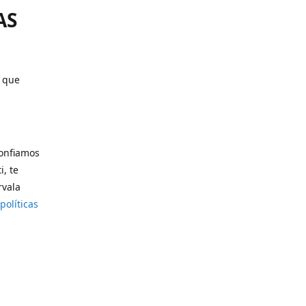
AS
o que
confiamos
i, te
rvala
políticas