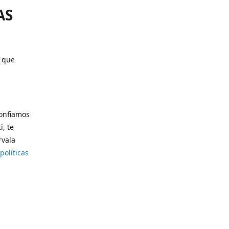
AS
o que
confiamos
i, te
rvala
políticas