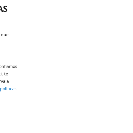
AS
o que
confiamos
i, te
rvala
políticas