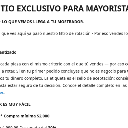
ITIO EXCLUSIVO PARA MAYORIST
 LO QUE VEMOS LLEGA A TU MOSTRADOR.
 que ves aquí ya pasó nuestro filtro de rotación - Por eso vendes l
rantizado
cada pieza con el mismo criterio con el que tú vendes — por eso 
 a rotar. Si en tu primer pedido concluyes que no es negocio para t
s tu dinero completo. La etiqueta es el sello de aceptación: consé
sta estar seguro de tu decisión. Conoce el detalle completo en las
eo
.
 ES MUY FÁCIL
*
Compra mínima $2,000
a 4,999.99 Descuento del
30%