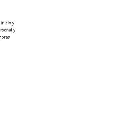
inicio y
ersonal y
ompras