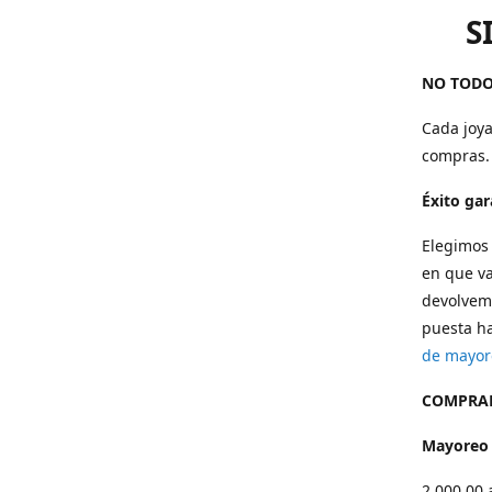
S
NO TODO
Cada joya
compras.
Éxito ga
Elegimos 
en que va
devolvemo
puesta ha
de mayor
COMPRAR
Mayoreo
2,000.00 