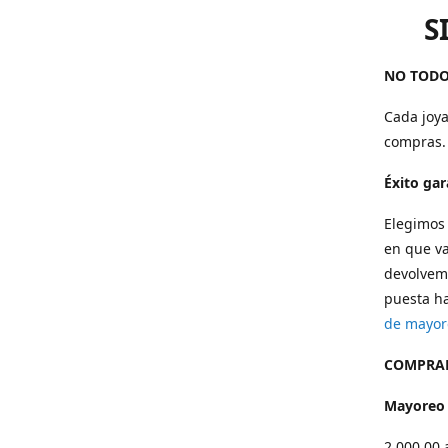
S
NO TODO
Cada joya
compras.
Éxito ga
Elegimos 
en que va
devolvemo
puesta ha
de mayor
COMPRAR
Mayoreo
2,000.00 