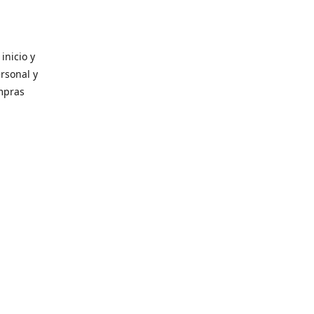
inicio y
ersonal y
ompras