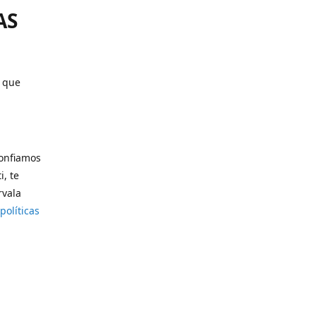
AS
o que
confiamos
i, te
rvala
políticas