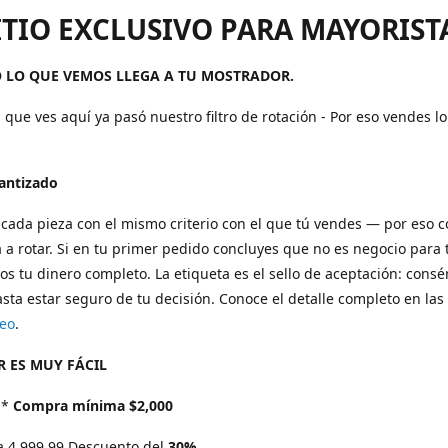
ITIO EXCLUSIVO PARA MAYORIST
 LO QUE VEMOS LLEGA A TU MOSTRADOR.
 que ves aquí ya pasó nuestro filtro de rotación - Por eso vendes l
rantizado
cada pieza con el mismo criterio con el que tú vendes — por eso 
 a rotar. Si en tu primer pedido concluyes que no es negocio para t
s tu dinero completo. La etiqueta es el sello de aceptación: consé
sta estar seguro de tu decisión. Conoce el detalle completo en las
eo
.
 ES MUY FÁCIL
*
Compra mínima $2,000
a 4,999.99 Descuento del
30%